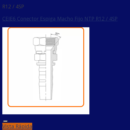
R12 / 4SP
CEIE6 Conector Espiga Macho Fijo NTP R12 / 4SP
Añadir a la lista de deseos
Vista Rápida