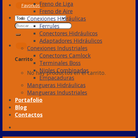
Freno de Liga
Favoritos
Freno de Aire
Conexiones Hidráulicas
Ferrules
Conectores Hidráulicos
Adaptadores Hidráulicos
Conexiones Industriales
Conectores Camlock
Carrito
Terminales Boss
Niples Combinados
No hay productos en el carrito.
Empacaduras
Mangueras Hidráulicas
Mangueras Industriales
Portafolio
Blog
Contactos