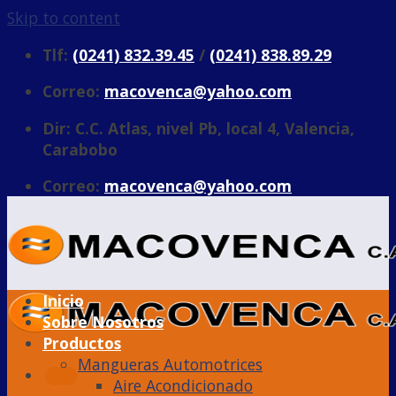
Skip to content
Tlf:
(0241) 832.39.45
/
(0241) 838.89.29
Correo:
macovenca@yahoo.com
Dir: C.C. Atlas, nivel Pb, local 4, Valencia,
Carabobo
Correo:
macovenca@yahoo.com
Inicio
Sobre Nosotros
Productos
Mangueras Automotrices
Aire Acondicionado