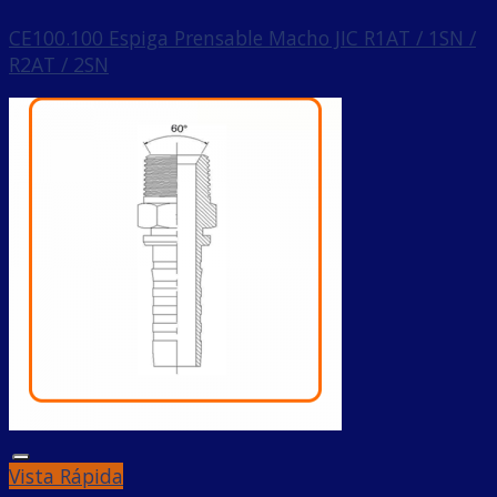
CE100.100 Espiga Prensable Macho JIC R1AT / 1SN /
R2AT / 2SN
Añadir a la lista de deseos
Vista Rápida