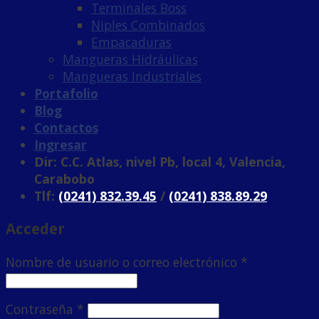
Terminales Boss
Niples Combinados
Empacaduras
Mangueras Hidráulicas
Mangueras Industriales
Portafolio
Blog
Contactos
Ingresar
Dir: C.C. Atlas, nivel Pb, local 4, Valencia,
Carabobo
Tlf:
(0241) 832.39.45
/
(0241) 838.89.29
Acceder
Nombre de usuario o correo electrónico
*
Contraseña
*