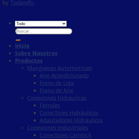
by
Todainfo.
Inicio
Sobre Nosotros
Productos
Mangueras Automotrices
Aire Acondicionado
Freno de Liga
Freno de Aire
Conexiones Hidráulicas
Ferrules
Conectores Hidráulicos
Adaptadores Hidráulicos
Conexiones Industriales
Conectores Camlock