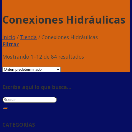
Conexiones Hidráulicas
Inicio
/
Tienda
/
Conexiones Hidráulicas
Filtrar
Mostrando 1–12 de 84 resultados
Escriba aquí lo que busca…
CATEGORÍAS