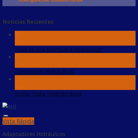
Noticias Recientes
05
Mar
¿Que es una Manguera Hidráulica?
03
Mar
Conexiones Hidráulicas
03
Feb
Sicilia, Italia mediterránea
Añadir a la lista de deseos
Vista Rápida
Adaptadores Hidráulicos