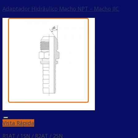
Adaptador Hidráulico Macho NPT – Macho JIC
Añadir a la lista de deseos
Vista Rápida
R1AT / 1SN / R2AT / 2SN