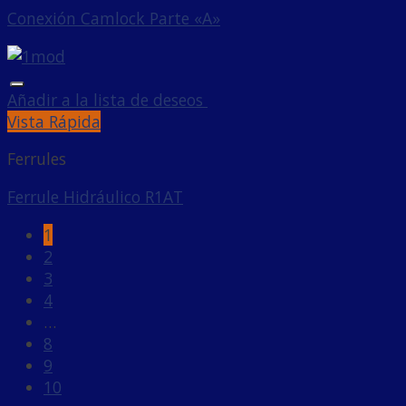
Conexión Camlock Parte «A»
Añadir a la lista de deseos
Vista Rápida
Ferrules
Ferrule Hidráulico R1AT
1
2
3
4
…
8
9
10