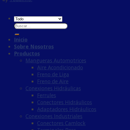
Inicio
Sobre Nosotros
Productos
Mangueras Automotrices
Aire Acondicionado
Freno de Liga
Freno de Aire
Conexiones Hidráulicas
Ferrules
Conectores Hidráulicos
Adaptadores Hidráulicos
Conexiones Industriales
Conectores Camlock
Terminales Boss