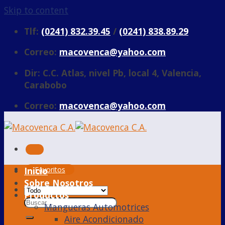
Skip to content
Tlf:
(0241) 832.39.45
/
(0241) 838.89.29
Correo:
macovenca@yahoo.com
Dir: C.C. Atlas, nivel Pb, local 4, Valencia,
Carabobo
Correo:
macovenca@yahoo.com
Inicio
Favoritos
Sobre Nosotros
Productos
Mangueras Automotrices
Aire Acondicionado