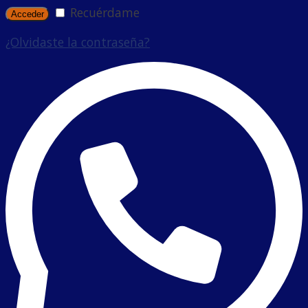
Recuérdame
¿Olvidaste la contraseña?