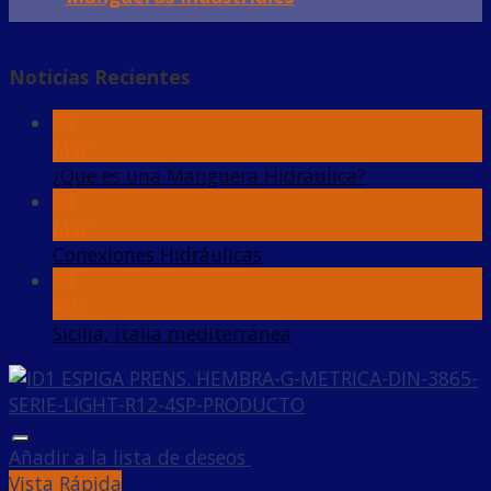
Noticias Recientes
05
Mar
¿Que es una Manguera Hidráulica?
03
Mar
Conexiones Hidráulicas
03
Feb
Sicilia, Italia mediterránea
Añadir a la lista de deseos
Vista Rápida