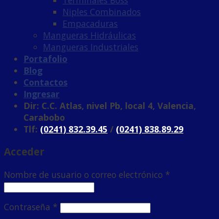
Niples Combinados
Empacaduras
Mangueras Hidráulicas
Mangueras Industriales
Portafolio
Blog
Contactos
Ingresar
Dir: C.C. Atlas, nivel Pb, local 4, Valencia,
Carabobo
Tlf:
(0241) 832.39.45
/
(0241) 838.89.29
Acceder
Nombre de usuario o correo electrónico
*
Contraseña
*