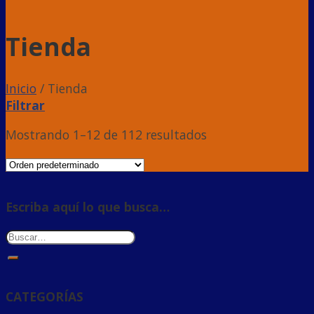
Tienda
Inicio
/
Tienda
Filtrar
Mostrando 1–12 de 112 resultados
Escriba aquí lo que busca…
CATEGORÍAS