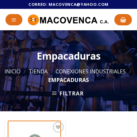
Skip
CORREO:
MACOVENCA@YAHOO.COM
to
content
Empacaduras
INICIO
TIENDA
CONEXIONES INDUSTRIALES
/
/
/
EMPACADURAS
FILTRAR