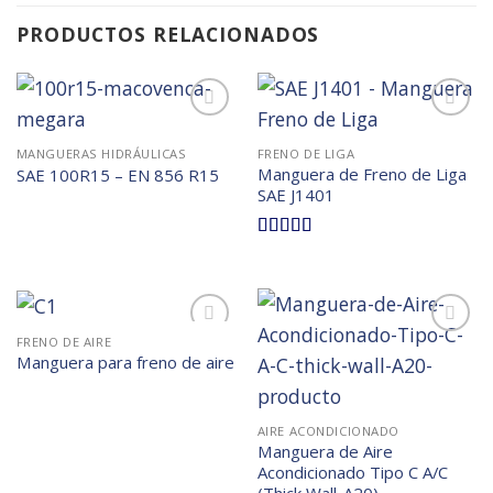
PRODUCTOS RELACIONADOS
Añadir
Añadir
a la
a la
MANGUERAS HIDRÁULICAS
FRENO DE LIGA
lista de
lista de
Manguera de Freno de Liga
SAE 100R15 – EN 856 R15
deseos
deseos
SAE J1401
5.00
sobre 5
FRENO DE AIRE
Añadir
Añadir
Manguera para freno de aire
a la
a la
lista de
lista de
deseos
deseos
AIRE ACONDICIONADO
Manguera de Aire
Acondicionado Tipo C A/C