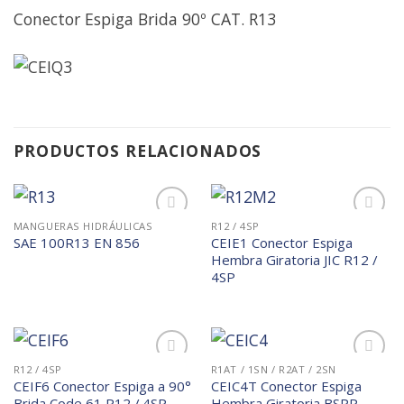
Conector Espiga Brida 90º CAT. R13
PRODUCTOS RELACIONADOS
MANGUERAS HIDRÁULICAS
R12 / 4SP
Añadir
Añadir
CEIE1 Conector Espiga
SAE 100R13 EN 856
a la
a la
Hembra Giratoria JIC R12 /
lista de
lista de
deseos
deseos
4SP
R12 / 4SP
R1AT / 1SN / R2AT / 2SN
Añadir
Añadir
CEIF6 Conector Espiga a 90°
CEIC4T Conector Espiga
a la
a la
Brida Code 61 R12 / 4SP
Hembra Giratoria BSPP