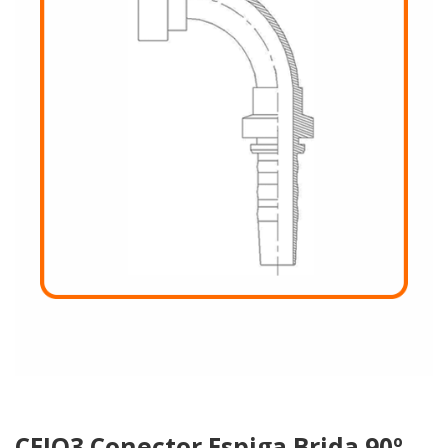
de
deseos
CEIQ3 Conector Espiga Brida 90º