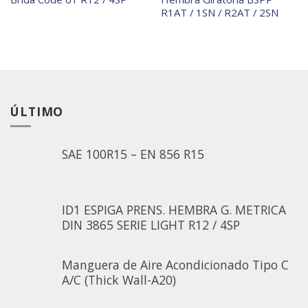
lista de
lista de
deseos
deseos
R1AT / 1SN / R2AT / 2SN
ÚLTIMO
SAE 100R15 – EN 856 R15
ID1 ESPIGA PRENS. HEMBRA G. METRICA
DIN 3865 SERIE LIGHT R12 / 4SP
Manguera de Aire Acondicionado Tipo C
A/C (Thick Wall-A20)