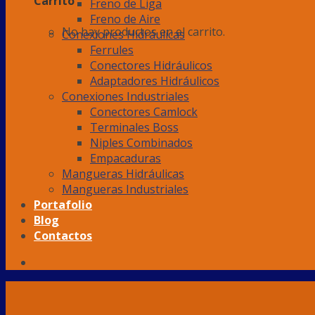
Carrito
Freno de Liga
Freno de Aire
No hay productos en el carrito.
Conexiones Hidráulicas
Ferrules
Conectores Hidráulicos
Adaptadores Hidráulicos
Conexiones Industriales
Conectores Camlock
Terminales Boss
Niples Combinados
Empacaduras
Mangueras Hidráulicas
Mangueras Industriales
Portafolio
Blog
Contactos