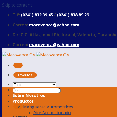
Skip to content
Tlf:
(0241) 832.39.45
/
(0241) 838.89.29
Correo:
macovenca@yahoo.com
Dir: C.C. Atlas, nivel Pb, local 4, Valencia, Carabob
Correo:
macovenca@yahoo.com
Favoritos
Inicio
Sobre Nosotros
Productos
Mangueras Automotrices
Aire Acondicionado