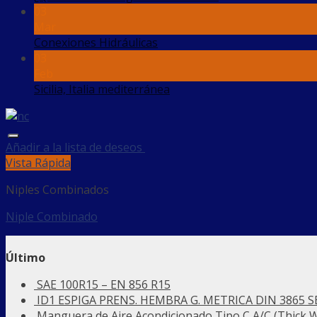
03
Mar
Conexiones Hidráulicas
03
Feb
Sicilia, Italia mediterránea
Añadir a la lista de deseos
Vista Rápida
Niples Combinados
Niple Combinado
Último
SAE 100R15 – EN 856 R15
ID1 ESPIGA PRENS. HEMBRA G. METRICA DIN 3865 SE
Manguera de Aire Acondicionado Tipo C A/C (Thick W