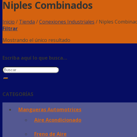
Niples Combinados
Inicio
/
Tienda
/
Conexiones Industriales
/
Niples Combina
Filtrar
Mostrando el único resultado
Escriba aquí lo que busca…
CATEGORÍAS
Mangueras Automotrices
Aire Acondicionado
Freno de Aire