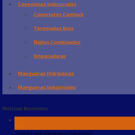
Conexiones Industriales
Conectores Camlock
Terminales Boss
Niples Combinados
Empacaduras
Mangueras Hidráulicas
Mangueras Industriales
Noticias Recientes
05
Mar
¿Que es una Manguera Hidráulica?