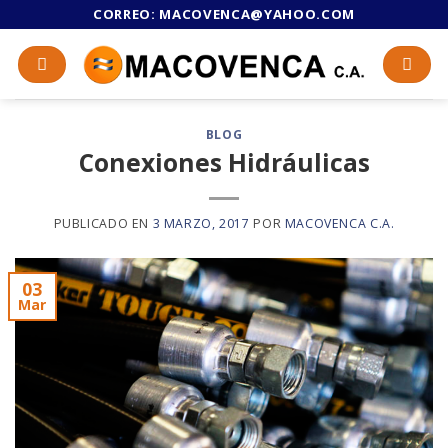
Skip
CORREO:
MACOVENCA@YAHOO.COM
to
content
BLOG
Conexiones Hidráulicas
PUBLICADO EN
3 MARZO, 2017
POR
MACOVENCA C.A.
03
Mar