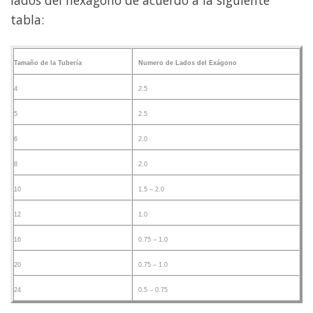
lados del hexágono de acuerdo a la siguiente
tabla:
Tamaño de la
Tubería
Numero de Lados del Exágono
4
2.5
5
2.5
6
2.0
8
2.0
10
1.5 – 2.0
12
1.0
16
0.75 – 1.0
20
0.75 – 1.0
24
0.5 – 0.75