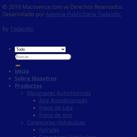
© 2019 Macovenca.com.ve Derechos Reservados.
Desarrollado por
Agencia Publicitaria Todainfo.
Powe
by
Todainfo.
Inicio
Sobre Nosotros
Productos
Mangueras Automotrices
Aire Acondicionado
Freno de Liga
Freno de Aire
Conexiones Hidráulicas
Ferrules