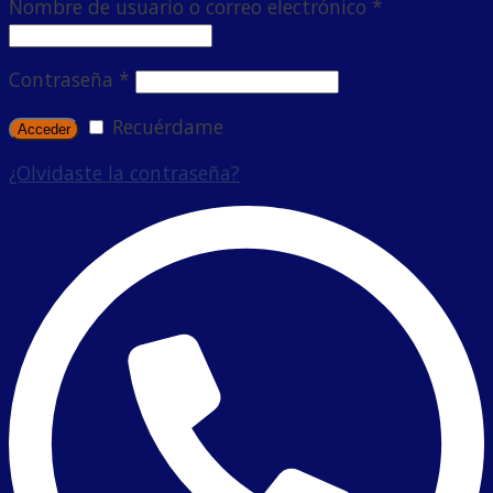
Nombre de usuario o correo electrónico
*
Contraseña
*
Recuérdame
¿Olvidaste la contraseña?