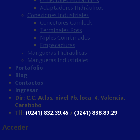
Conectores Hidráulicos
Adaptadores Hidráulicos
Conexiones Industriales
Conectores Camlock
Terminales Boss
Niples Combinados
Empacaduras
Mangueras Hidráulicas
Mangueras Industriales
Portafolio
Blog
Contactos
Ingresar
Dir: C.C. Atlas, nivel Pb, local 4, Valencia,
Carabobo
Tlf:
(0241) 832.39.45
/
(0241) 838.89.29
Acceder