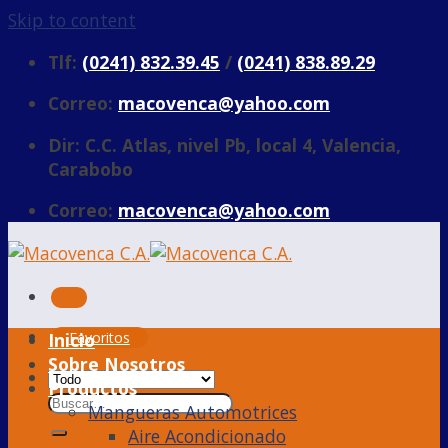
Skip to content
Tlf:
(0241) 832.39.45
/
(0241) 838.89.29
Correo:
macovenca@yahoo.com
Dir: C.C. Atlas, nivel Pb, local 4, Valencia,
Carabobo
Correo:
macovenca@yahoo.com
Inicio
Favoritos
Sobre Nosotros
Productos
Mangueras Automotrices
Aire Acondicionado