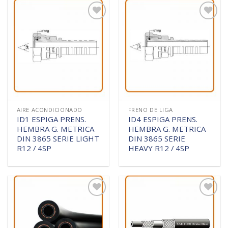
Añadir
Añadir
a la
a la
lista de
lista de
deseos
deseos
AIRE ACONDICIONADO
FRENO DE LIGA
ID1 ESPIGA PRENS.
ID4 ESPIGA PRENS.
HEMBRA G. METRICA
HEMBRA G. METRICA
DIN 3865 SERIE LIGHT
DIN 3865 SERIE
R12 / 4SP
HEAVY R12 / 4SP
Añadir
Añadir
a la
a la
lista de
lista de