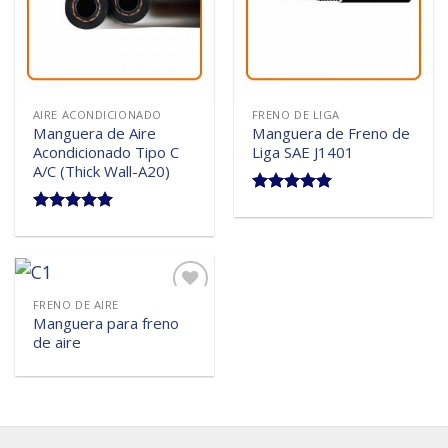
deseos
deseos
AIRE ACONDICIONADO
FRENO DE LIGA
Manguera de Aire
Manguera de Freno de
Acondicionado Tipo C
Liga SAE J1401
A/C (Thick Wall-A20)
5.00
sobre 5
5.00
sobre 5
FRENO DE AIRE
Añadir
Manguera para freno
a la
de aire
lista de
deseos