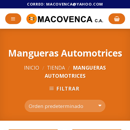
Skip
CORREO:
MACOVENCA@YAHOO.COM
to
content
Mangueras Automotrices
INICIO
TIENDA
MANGUERAS
/
/
AUTOMOTRICES
FILTRAR