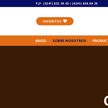
Skip
TLF:
(0241) 832.39.45
/
(0241) 838.89.29
to
content
FAVORITOS
INICIO
SOBRE NOSOTROS
PRODUC