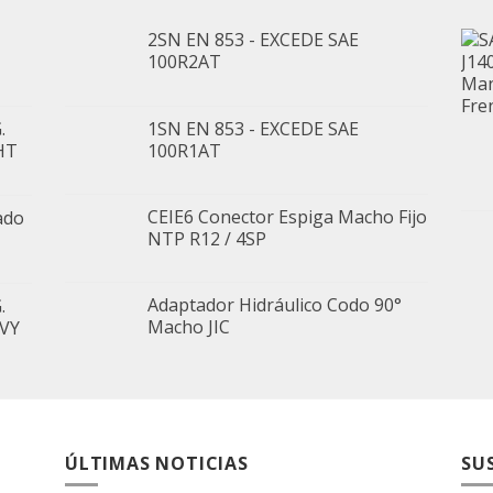
2SN EN 853 - EXCEDE SAE
100R2AT
.
1SN EN 853 - EXCEDE SAE
HT
100R1AT
CEIE6 Conector Espiga Macho Fijo
ado
NTP R12 / 4SP
Adaptador Hidráulico Codo 90°
.
Macho JIC
AVY
ÚLTIMAS NOTICIAS
SU