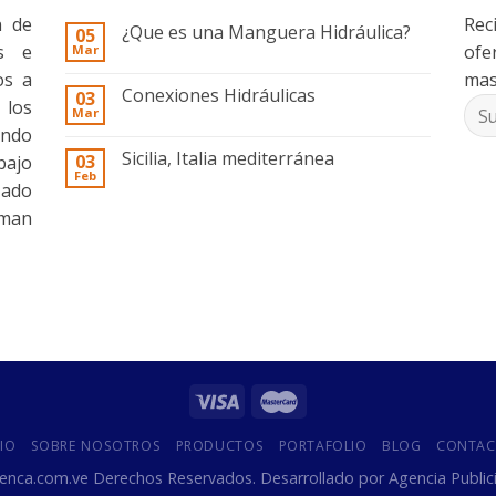
n de
Rec
¿Que es una Manguera Hidráulica?
05
os e
ofe
Mar
os a
mas
Conexiones Hidráulicas
03
 los
Mar
ando
Sicilia, Italia mediterránea
03
bajo
Feb
zado
rman
CIO
SOBRE NOSOTROS
PRODUCTOS
PORTAFOLIO
BLOG
CONTAC
nca.com.ve Derechos Reservados. Desarrollado por
Agencia Public