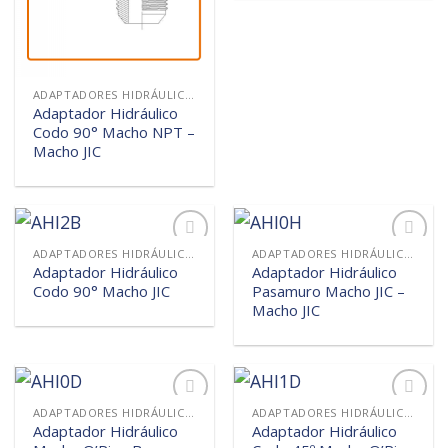
ADAPTADORES HIDRÁULICOS
Adaptador Hidráulico
Codo 90° Macho NPT –
Macho JIC
ADAPTADORES HIDRÁULICOS
ADAPTADORES HIDRÁULICOS
Añadir
Añadir
Adaptador Hidráulico
Adaptador Hidráulico
a la
a la
Codo 90° Macho JIC
Pasamuro Macho JIC –
lista de
lista de
deseos
deseos
Macho JIC
ADAPTADORES HIDRÁULICOS
ADAPTADORES HIDRÁULICOS
Añadir
Añadir
Adaptador Hidráulico
Adaptador Hidráulico
a la
a la