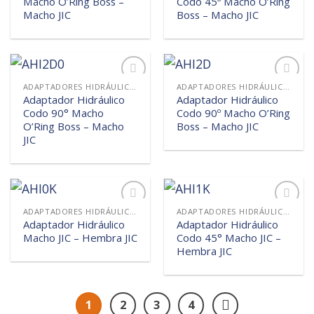
Macho O’Ring Boss –
Codo 45º Macho O’Ring
lista de
lista de
deseos
deseos
Macho JIC
Boss – Macho JIC
ADAPTADORES HIDRÁULICOS
ADAPTADORES HIDRÁULICOS
Añadir
Añadir
Adaptador Hidráulico
Adaptador Hidráulico
a la
a la
Codo 90° Macho
Codo 90º Macho O’Ring
lista de
lista de
deseos
deseos
O’Ring Boss – Macho
Boss – Macho JIC
JIC
ADAPTADORES HIDRÁULICOS
ADAPTADORES HIDRÁULICOS
Añadir
Añadir
Adaptador Hidráulico
Adaptador Hidráulico
a la
a la
Macho JIC – Hembra JIC
Codo 45° Macho JIC –
lista de
lista de
deseos
deseos
Hembra JIC
1
2
3
4