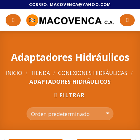
Skip
CORREO:
MACOVENCA@YAHOO.COM
to
content
Adaptadores Hidráulicos
INICIO
TIENDA
CONEXIONES HIDRÁULICAS
/
/
/
ADAPTADORES HIDRÁULICOS
FILTRAR