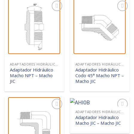
Añadir
Añadir
a la
a la
lista de
lista de
deseos
deseos
ADAPTADORES HIDRÁULICOS
ADAPTADORES HIDRÁULICOS
Adaptador Hidráulico
Adaptador Hidráulico
Macho NPT – Macho
Codo 45° Macho NPT –
JIC
Macho JIC
ADAPTADORES HIDRÁULICOS
Añadir
Añadir
Adaptador Hidraulico
a la
a la
Macho JIC – Macho JIC
lista de
lista de
deseos
deseos