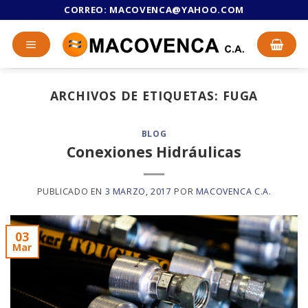
Skip
CORREO:
MACOVENCA@YAHOO.COM
to
content
ARCHIVOS DE ETIQUETAS:
FUGA
BLOG
Conexiones Hidráulicas
PUBLICADO EN
3 MARZO, 2017
POR
MACOVENCA C.A.
03
Mar